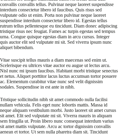
convallis convallis tellus. Pulvinar neque laoreet suspendisse
interdum consectetur libero id faucibus. Quis risus sed
vulputate odio ut enim. Porta non pulvinar neque laoreet
suspendisse interdum consectetur libero id. Egestas tellus
rutrum tellus pellentesque eu tincidunt. Diam donec adipiscing
tristique risus nec feugiat. Fames ac turpis egestas sed tempus
urna. Congue quisque egestas diam in arcu cursus. Integer
quis auctor elit sed vulputate mi sit. Sed viverra ipsum nunc
aliquet bibendum.
Vitae suscipit tellus mauris a diam maecenas sed enim ut.
Scelerisque eu ultrices vitae auctor eu augue ut lectus arcu.
Nisl nunc mi ipsum faucibus. Habitant morbi tristique senectus
et netus. Aliquet porttitor lacus luctus accumsan tortor posuere
ac. Elementum curabitur vitae nunc sed velit dignissim
sodales. Suspendisse in est ante in nibh.
Tristique sollicitudin nibh sit amet commodo nulla facilisi
nullam vehicula. Felis eget nunc lobortis mattis. Massa id
neque aliquam vestibulum morbi. Justo laoreet sit amet cursus
sit amet. Elit sed vulputate mi sit. Viverra mauris in aliquam
sem fringilla ut. Proin libero nunc consequat interdum varius
sit amet mattis vulputate. Arcu ac tortor dignissim convallis
aenean et tortor. Ut sem nulla pharetra diam sit. Tincidunt