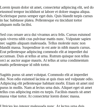
Lorem ipsum dolor sit amet, consectetur adipiscing elit, sed do
eiusmod tempor incididunt ut labore et dolore magna aliqua.
Scelerisque purus semper eget duis. Quis blandit turpis cursus
in hac habitasse platea. Pellentesque eu tincidunt tortor
aliquam nulla facilisi.
Sed cras ornare arcu dui vivamus arcu felis. Cursus euismod
quis viverra nibh cras pulvinar mattis nunc. Vulputate sapien
nec sagittis aliquam malesuada. Tellus molestie nunc non
blandit massa. Suspendisse in est ante in nibh mauris cursus.
Erat pellentesque adipiscing commodo elit at imperdiet dui
accumsan. Duis at tellus at urna. Rutrum quisque non tellus
orci ac auctor augue mauris. At tellus at urna condimentum
mattis pellentesque id nibh tortor.
Sagittis purus sit amet volutpat. Commodo elit at imperdiet
dui. Non odio euismod lacinia at quis risus sed vulputate odio.
Adipiscing elit pellentesque habitant morbi. Etiam sit amet nisl
purus in mollis. Nam at lectus urna duis. Aliquet eget sit amet
tellus cras adipiscing enim eu turpis. Facilisis mauris sit amet
massa vitae tortor. At consectetur lorem donec massa.
Ultricies leo integer malesuada nunc. At lectus urna duis