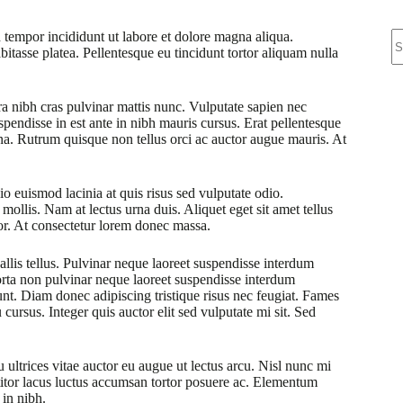
N
 tempor incididunt ut labore et dolore magna aliqua.
re
bitasse platea. Pellentesque eu tincidunt tortor aliquam nulla
ra nibh cras pulvinar mattis nunc. Vulputate sapien nec
pendisse in est ante in nibh mauris cursus. Erat pellentesque
rna. Rutrum quisque non tellus orci ac auctor augue mauris. At
o euismod lacinia at quis risus sed vulputate odio.
 mollis. Nam at lectus urna duis. Aliquet eget sit amet tellus
rtor. At consectetur lorem donec massa.
allis tellus. Pulvinar neque laoreet suspendisse interdum
Porta non pulvinar neque laoreet suspendisse interdum
dunt. Diam donec adipiscing tristique risus nec feugiat. Fames
ursus. Integer quis auctor elit sed vulputate mi sit. Sed
 ultrices vitae auctor eu augue ut lectus arcu. Nisl nunc mi
ttitor lacus luctus accumsan tortor posuere ac. Elementum
 in nibh.