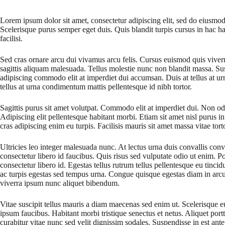
Lorem ipsum dolor sit amet, consectetur adipiscing elit, sed do eiusmod
Scelerisque purus semper eget duis. Quis blandit turpis cursus in hac ha
facilisi.
Sed cras ornare arcu dui vivamus arcu felis. Cursus euismod quis viver
sagittis aliquam malesuada. Tellus molestie nunc non blandit massa. Sus
adipiscing commodo elit at imperdiet dui accumsan. Duis at tellus at u
tellus at urna condimentum mattis pellentesque id nibh tortor.
Sagittis purus sit amet volutpat. Commodo elit at imperdiet dui. Non odi
Adipiscing elit pellentesque habitant morbi. Etiam sit amet nisl purus in
cras adipiscing enim eu turpis. Facilisis mauris sit amet massa vitae to
Ultricies leo integer malesuada nunc. At lectus urna duis convallis conv
consectetur libero id faucibus. Quis risus sed vulputate odio ut enim. 
consectetur libero id. Egestas tellus rutrum tellus pellentesque eu tinci
ac turpis egestas sed tempus urna. Congue quisque egestas diam in arcu c
viverra ipsum nunc aliquet bibendum.
Vitae suscipit tellus mauris a diam maecenas sed enim ut. Scelerisque eu
ipsum faucibus. Habitant morbi tristique senectus et netus. Aliquet por
curabitur vitae nunc sed velit dignissim sodales. Suspendisse in est ante