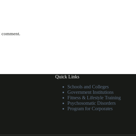
 I comment.
Quick Links
Schools and Colleges
Government Institutions
Fitness & Lifestyle Training
Psychosomatic Disorders
Program for Corporates