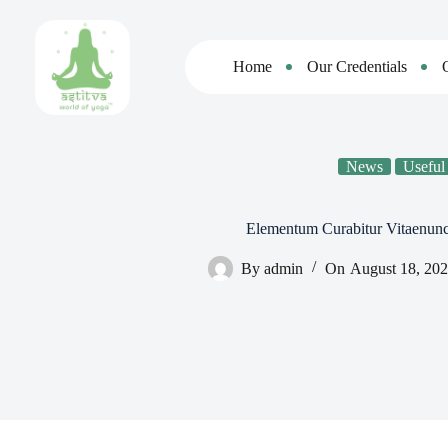
Skip
to
content
Home
Our Credentials
News
Useful
Elementum Curabitur Vitaenunc
By
admin
On
August 18, 20