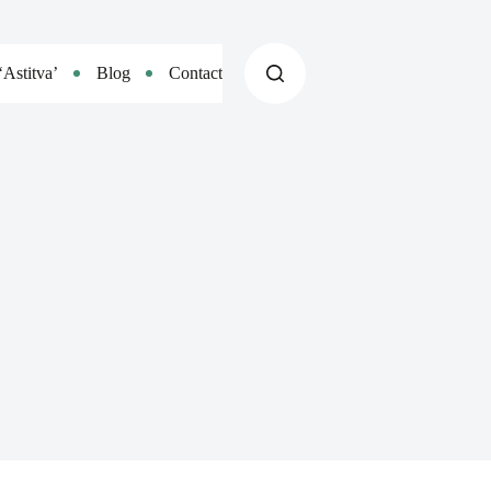
‘Astitva’
Blog
Contact Us