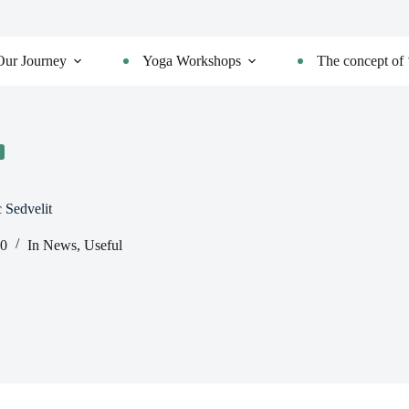
Our Journey
Yoga Workshops
The concept of 
 Sedvelit
20
In
News
,
Useful