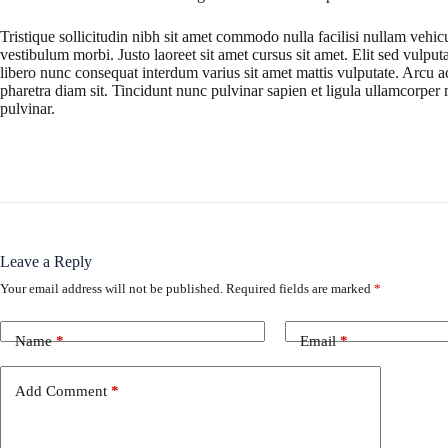
Tristique sollicitudin nibh sit amet commodo nulla facilisi nullam vehic
vestibulum morbi. Justo laoreet sit amet cursus sit amet. Elit sed vulputa
libero nunc consequat interdum varius sit amet mattis vulputate. Arcu ac
pharetra diam sit. Tincidunt nunc pulvinar sapien et ligula ullamcorpe
pulvinar.
Leave a Reply
Your email address will not be published.
Required fields are marked
*
Name
*
Email
*
Add Comment
*